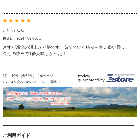
ともちゃん 様
投稿日：2024年09月06日
さすが新潟の湯上がり娘です。茹でている時から甘い良い香り。
今期の枝豆で1番美味しかった！
1件～10件（全54件） 1/6ページ
1
2
3
4
5
次へ
次の5ページへ
最後へ
ご利用ガイド