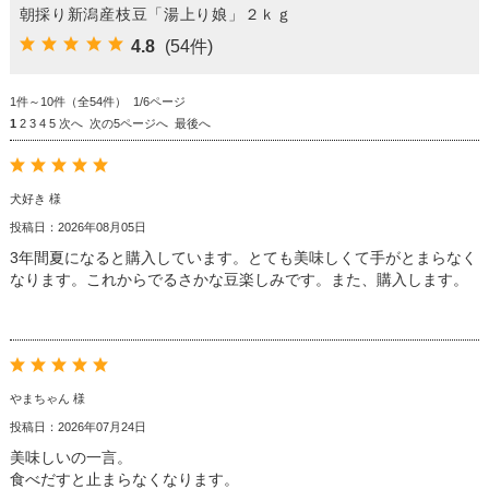
朝採り新潟産枝豆「湯上り娘」２ｋｇ
4.8
(54件)
1件～10件（全54件） 1/6ページ
1
2
3
4
5
次へ
次の5ページへ
最後へ
犬好き 様
投稿日：2026年08月05日
3年間夏になると購入しています。とても美味しくて手がとまらなく
なります。これからでるさかな豆楽しみです。また、購入します。
やまちゃん 様
投稿日：2026年07月24日
美味しいの一言。
食べだすと止まらなくなります。