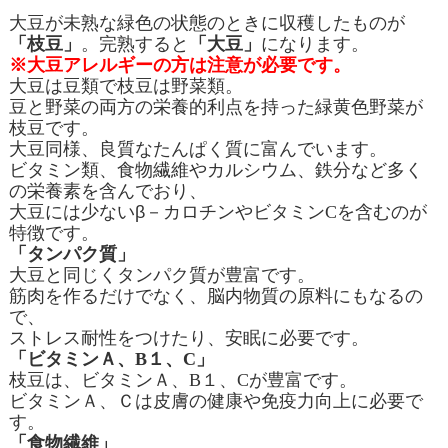
大豆が未熟な緑色の状態のときに収穫したものが
「枝豆」
。完熟すると
「大豆」
になります。
※大豆アレルギーの方は注意が必要です。
大豆は豆類で枝豆は野菜類。
豆と野菜の両方の栄養的利点を持った緑黄色野菜が
枝豆です。
大豆同様、良質なたんぱく質に富んでいます。
ビタミン類、食物繊維やカルシウム、鉄分など多く
の栄養素を含んでおり、
大豆には少ないβ－カロチンやビタミン
C
を含むのが
特徴です。
「タンパク質」
大豆と同じくタンパク質が豊富です。
筋肉を作るだけでなく、脳内物質の原料にもなるの
で、
ストレス耐性をつけたり、安眠に必要です。
「ビタミンＡ、
B
１、
C
」
枝豆は、ビタミンＡ、
B
１、
C
が豊富です。
ビタミンＡ、Ｃは皮膚の健康や免疫力向上に必要で
す。
「食物繊維」