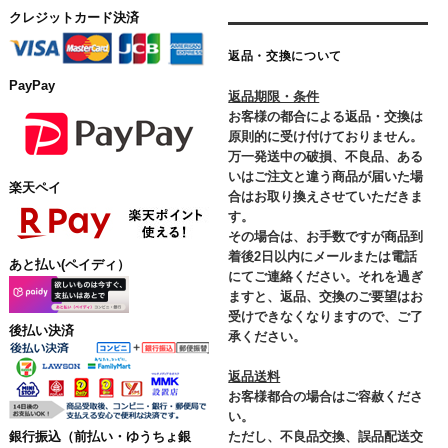
クレジットカード決済
返品・交換について
PayPay
返品期限・条件
お客様の都合による返品・交換は
原則的に受け付けておりません。
万一発送中の破損、不良品、ある
いはご注文と違う商品が届いた場
楽天ペイ
合はお取り換えさせていただきま
す。
その場合は、お手数ですが商品到
着後2日以内にメールまたは電話
あと払い(ペイディ）
にてご連絡ください。それを過ぎ
ますと、返品、交換のご要望はお
受けできなくなりますので、ご了
後払い決済
承ください。
返品送料
お客様都合の場合はご容赦くださ
い。
ただし、不良品交換、誤品配送交
銀行振込
（前払い・ゆうちょ銀