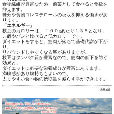
食物繊維が豊富なため、前菜として食べると食欲を
抑えます。
糖分や食物コレステロールの吸収を抑える働きがあ
ります。
「エネルギー」
枝豆のカロリーは、
１００
g
あたり１３５となり、
ご飯やパンと比べると低カロリーです。
ダイエットをすると、筋肉が落ちて基礎代謝が下が
り、
リバウンドしやすくなる事がありますが、
枝豆はタンパク質が豊富なので、筋肉の低下を防ぐ
効果と、
ダイエットに必要な栄養成分が豊富にあります。
満腹感があり腹持ちもよいので、
太りやすい食べ物の摂取量を減らす事ができます。
栄養成分