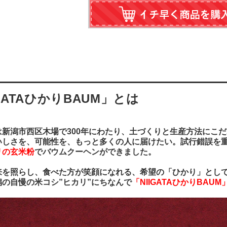
IGATAひかりBAUM」とは
は新潟市西区木場で300年にわたり、土づくりと生産方法にこ
いしさを、可能性を、もっと多くの人に届けたい。試行錯誤を
リの玄米粉
でバウムクーヘンができました。
来を照らし、食べた方が笑顔になれる、希望の「ひかり」とし
潟の自慢の米コシ”ヒカリ”にちなんで
「NIIGATAひかりBAUM