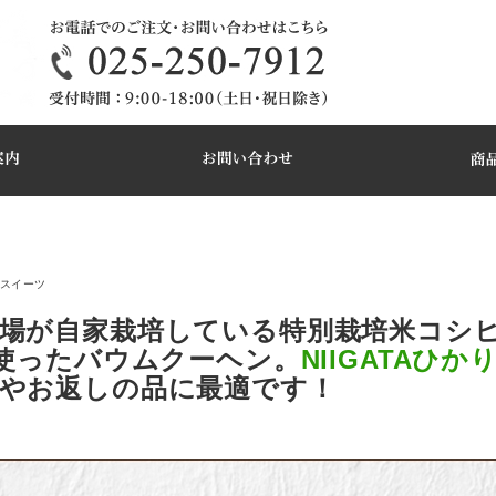
スイーツ
場が自家栽培している特別栽培米コシ
％使ったバウムクーヘン。
NIIGATAひか
やお返しの品に最適です！