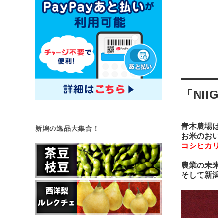
「NI
青木農場
新潟の逸品大集合！
お米のお
コシヒカ
農業の未
そして新