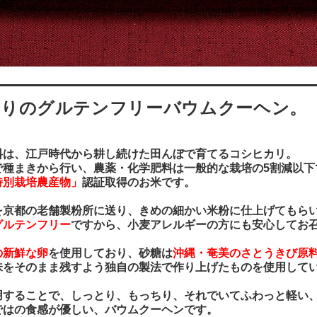
わりのグルテンフリーバウムクーヘン。
料は、江戸時代から耕し続けた田んぼで育てるコシヒカリ。
で種まきから行い、農薬・化学肥料は一般的な栽培の5割減以下
特別栽培農産物」
認証取得のお米です。
を京都の老舗製粉所に送り、きめの細かい米粉に仕上げてもら
グルテンフリー
ですから、小麦アレルギーの方にも安心してお
の新鮮な卵
を使用しており、砂糖は
沖縄・奄美のさとうきび原
味をそのまま残すよう独自の製法で作り上げたものを使用して
用することで、しっとり、もっちり、それでいてふわっと軽い
ではの食感が優しい、バウムクーヘンです。