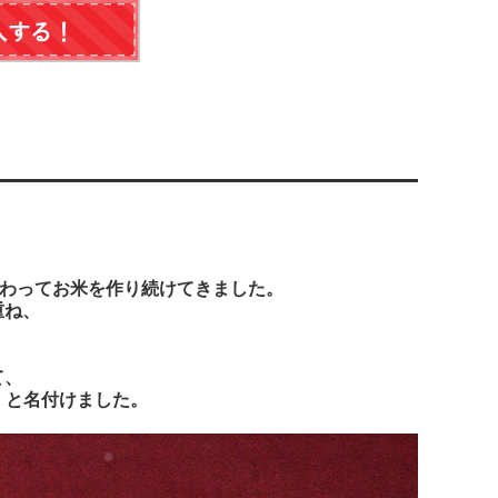
だわってお米を作り続けてきました。
重ね、
て、
」
と名付けました。