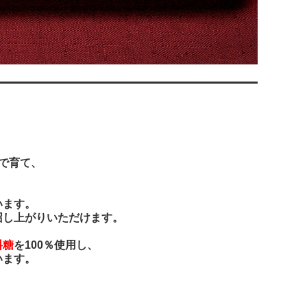
で育て、
います。
召し上がりいただけます。
料糖
を100％使用し、
います。
、