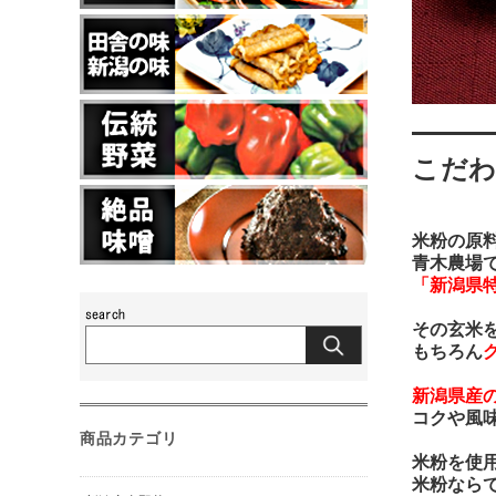
こだ
米粉の原
青木農場
「新潟県
その玄米
もちろん
新潟県産
コクや風
商品カテゴリ
米粉を使
米粉なら