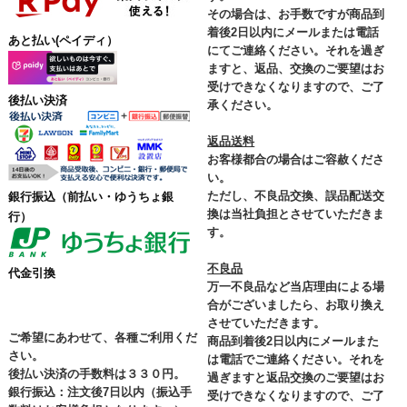
その場合は、お手数ですが商品到
着後2日以内にメールまたは電話
あと払い(ペイディ）
にてご連絡ください。それを過ぎ
ますと、返品、交換のご要望はお
受けできなくなりますので、ご了
後払い決済
承ください。
返品送料
お客様都合の場合はご容赦くださ
い。
ただし、不良品交換、誤品配送交
銀行振込
（前払い・ゆうちょ銀
換は当社負担とさせていただきま
行）
す。
不良品
代金引換
万一不良品など当店理由による場
合がございましたら、お取り換え
させていただきます。
ご希望にあわせて、各種ご利用くだ
商品到着後2日以内にメールまた
さい。
は電話でご連絡ください。それを
後払い決済の手数料は３３０円。
過ぎますと返品交換のご要望はお
銀行振込：注文後7日以内（振込手
受けできなくなりますので、ご了