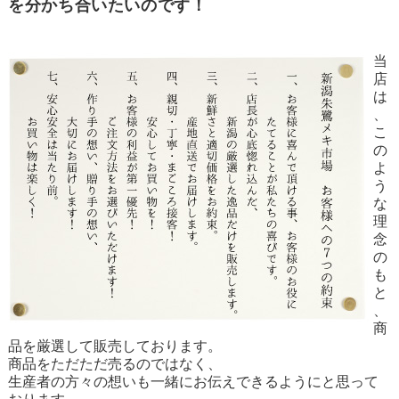
を分かち合いたいのです！
当
店
は
、
こ
の
よ
う
な
理
念
の
も
と
、
商
品を厳選して販売しております。
商品をただただ売るのではなく、
生産者の方々の想いも一緒にお伝えできるようにと思って