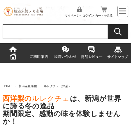
マイページへログイン
カートをみる
HOME
新潟産直果物
ルレクチェ（洋梨）
西洋梨の
ルレクチェ
は、新潟が世界
に誇る冬の逸品
期間限定、感動の味を体験しません
か！