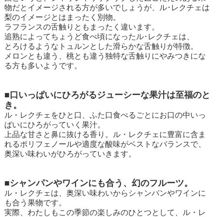
物だとイメージされる方が多いでしょうが、ル･レクチェは
梨のイメージとはまったく別物。
ラフランスの舌触りともまったく違います。
追熟によってちょうど食べ頃になったル･レクチェは、
とろけるようなトュルンとした滑らかな舌触りが特徴。
メロンとも違う、桃とも違う独特な舌触りにやみつきにな
る方も多いようです。
■口いっぱいにひろがるジューシーな果汁は至福のと
き。
ル・レクチェをひと口、ふた口食べるごとにお口の中いっ
ぱいにひろがっていく果汁。
上品な甘さと鼻に抜ける香り。ル・レクチェに豊富に含ま
れるポリフェノールや適度な酸味がベストなバランスで、
奥深い味わいがひろがっていきます。
■シャンパンやワインにも合う、幻のフルーツ。
ル・レクチェは、奥深い味わいからシャンパンやワインに
も合う果物です。
実際、わたしもこの季節の楽しみのひとつとして、ル・レ