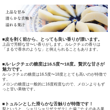
■皮を剥く前から、とっても良い香りが漂います。
上品で芳醇な甘〜い香りがします。ルレクチェの香りは
「まるで香水のような」と例えられることもあります。
■ル･レクチェの糖度は16.5度〜18度。贅沢な甘さが
魅力です。
ル･レクチェの糖度は16.5度〜18度ととても高いのが特徴で
す。
メロンの糖度は一般的に16度程度なので、メロンよりもず
っと甘い果物です。
■トュルンとした滑らかな舌触りが特徴です！
梨というと、シャリシャリザクザクした歯ごたえのある果