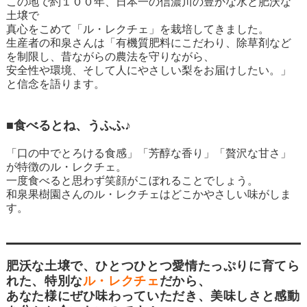
この地で約１００年、日本一の信濃川の豊かな水と肥沃な
土壌で
真心をこめて「ル・レクチェ」を栽培してきました。
生産者の和泉さんは「有機質肥料にこだわり、除草剤など
を制限し、昔ながらの農法を守りながら、
安全性や環境、そして人にやさしい梨をお届けしたい。」
と信念を語ります。
■食べるとね、うふふ♪
「口の中でとろける食感」「芳醇な香り」「贅沢な甘さ」
が特徴のル・レクチェ。
一度食べると思わず笑顔がこぼれることでしょう。
和泉果樹園さんのル・レクチェはどこかやさしい味がしま
す。
肥沃な土壌で、ひとつひとつ愛情たっぷりに育てら
れた、特別な
ル・レクチェ
だから、
あなた様にぜひ味わっていただき、美味しさと感動