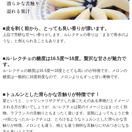
■皮を剥く前から、とっても良い香りが漂います。
上品で芳醇な甘〜い香りがします。ルレクチェの香りは「まるで香水のよ
うな」と例えられることもあります。
■ル･レクチェの糖度は16.5度〜18度。贅沢な甘さが魅力で
す。
ル･レクチェの糖度は16.5度〜18度ととても高いのが特徴です。メロンの
糖度は一般的に16度程度なので、メロンよりもずっと甘い果物です。
■トュルンとした滑らかな舌触りが特徴です！
梨というと、シャリシャリザクザクした歯ごたえのある果物だとイメージ
される方が多いでしょうが、ル･レクチェは梨のイメージとはまったく別
物。ラフランスの舌触りともまったく違います。追熟によってちょうど食
べ頃になったル･レクチェは、とろけるようなトュルンとした滑らかな舌
触りが特徴。メロンとも違う、桃とも違う独特な舌触りにやみつきになる
方も多いようです。