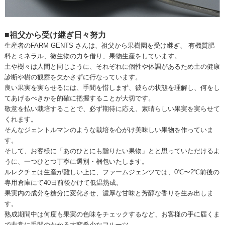
■祖父から受け継ぎ日々努力
生産者のFARM GENTS さんは、祖父から果樹園を受け継ぎ、 有機質肥
料とミネラル、微生物の力を借り、果物生産をしています。
土や樹々は人間と同じように、それぞれに個性や体調があるため土の健康
診断や樹の観察を欠かさずに行なっています。
良い果実を実らせるには、手間を惜しまず、彼らの状態を理解し、何をし
てあげるべきかを的確に把握することが大切です。
敬意を払い栽培することで、必ず期待に応え、素晴らしい果実を実らせて
くれます。
そんなジェントルマンのような栽培を心がけ美味しい果物を作っていま
す。
そして、お客様に「あのひとにも贈りたい果物」とと思っていただけるよ
うに、一つひとつ丁寧に選別・梱包いたします。
ルレクチェは生産が難しい上に、ファームジェンツでは、0℃〜2℃前後の
専用倉庫にて40日前後かけて低温熟成。
果実内の成分を糖分に変化させ、濃厚な甘味と芳醇な香りを生み出しま
す。
熟成期間中は何度も果実の色味をチェックするなど、お客様の手に届くま
で非常に手間のかかる大変希少なフルーツ。