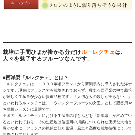
栽培に手間ひまが掛かる分だけ
ル・レクチェ
は、
人々を魅了するフルーツなんです。
■西洋梨「ルレクチェ」とは？
「ルレクチェ」は、１９３０年頃フランスから新潟県内に導入された洋ナ
シです。現在はフランスでも栽培されておらず、数ある西洋梨の中で栽培
が難しく生産量が少ない貴重品種です。「大切な人の数しか実らない。」
といわれるルレクチェは、「ウィンターフルーツの女王」として贈答用や
お歳暮シーズンに最適です。
全国の「ルレクチェ」における生産量のほとんどを「新潟県」が占めてい
るといわれており、その生産地は信濃川の川筋につくられた肥沃な大地と
豊かな水に、フランスの気候に似た気温、風土と高度な栽培技術によって
栽培されております。