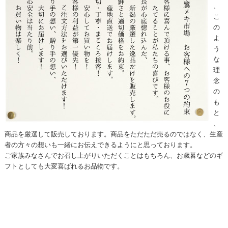
、
こ
の
よ
う
な
理
念
の
も
と
、
商品を厳選して販売しております。商品をただただ売るのではなく、生産
者の方々の想いも一緒にお伝えできるようにと思っております。
ご家族みなさんでお召し上がりいただくことはもちろん、お歳暮などのギ
フトとしても大変喜ばれるお品物です。