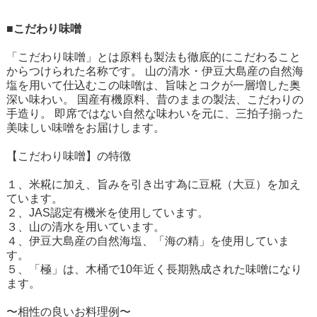
■こだわり味噌
「こだわり味噌」とは原料も製法も徹底的にこだわること
からつけられた名称です。 山の清水・伊豆大島産の自然海
塩を用いて仕込むこの味噌は、旨味とコクが一層増した奥
深い味わい。 国産有機原料、昔のままの製法、こだわりの
手造り。 即席ではない自然な味わいを元に、三拍子揃った
美味しい味噌をお届けします。
【こだわり味噌】の特徴
１、米糀に加え、旨みを引き出す為に豆糀（大豆）を加え
ています。
２、JAS認定有機米を使用しています。
３、山の清水を用いています。
４、伊豆大島産の自然海塩、「海の精」を使用していま
す。
５、「極」は、木桶で10年近く長期熟成された味噌になり
ます。
〜相性の良いお料理例〜