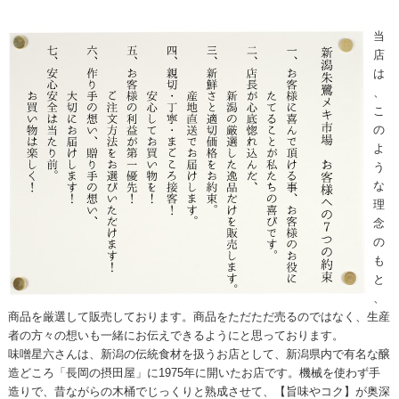
当
店
は
、
こ
の
よ
う
な
理
念
の
も
と
、
商品を厳選して販売しております。商品をただただ売るのではなく、生産
者の方々の想いも一緒にお伝えできるようにと思っております。
味噌星六さんは、新潟の伝統食材を扱うお店として、新潟県内で有名な醸
造どころ「長岡の摂田屋」に1975年に開いたお店です。機械を使わず手
造りで、昔ながらの木桶でじっくりと熟成させて、【旨味やコク】が奥深