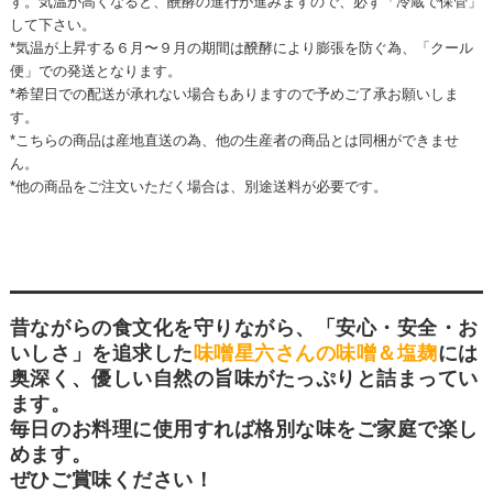
す。気温が高くなると、醗酵の進行が進みますので、必ず「冷蔵で保管」
して下さい。
*気温が上昇する６月〜９月の期間は醗酵により膨張を防ぐ為、「クール
便」での発送となります。
*希望日での配送が承れない場合もありますので予めご了承お願いしま
す。
*こちらの商品は産地直送の為、他の生産者の商品とは同梱ができませ
ん。
*他の商品をご注文いただく場合は、別途送料が必要です。
昔ながらの食文化を守りながら、「安心・安全・お
いしさ」を追求した
味噌星六さんの味噌＆塩麹
には
奥深く、優しい自然の旨味がたっぷりと詰まってい
ます。
毎日のお料理に使用すれば格別な味をご家庭で楽し
めます。
ぜひご賞味ください！