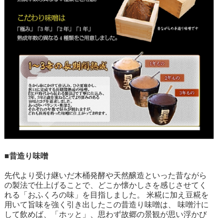
■昔造り味噌
先代より受け継いだ木桶発酵や天然醸造といった昔ながら
の製法で仕上げることで、どこか懐かしさを感じさせてく
れる「おふくろの味」を目指しました。 米糀に加え豆糀を
用いて旨味を強く引き出したこの昔造り味噌は、 味噌汁に
して飲めば、「ホッと」、思わず故郷の景観が思い浮かび