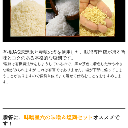
有機JAS認定米と赤穂の塩を使用した、味噌専門店が贈る旨
味とコクのある本格的な塩麹です。
*塩麹は有機農法米をしようしているので、黒や茶色に着色した米や小さ
な粒がみられますが これは有害ではありません。塩が下部に偏ってしま
うことがありますので個袋単位でよく混ぜて仕込むことをおすすめしま
す。
贈答に、
味噌星六の味噌＆塩麹セット
オススメで
す！