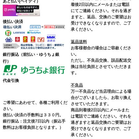
あと払い(ペイディ）
着後2日以内にメールまたは電話
にてご連絡ください。それを過ぎ
ますと、返品、交換のご要望はお
後払い決済
受けできなくなりますので、ご了
承ください。
返品送料
お客様都合の場合はご容赦くださ
い。
銀行振込
（前払い・ゆうちょ銀
ただし、不良品交換、誤品配送交
行）
換は当社負担とさせていただきま
す。
代金引換
不良品
万一不良品など当店理由による場
合がございましたら、お取り換え
ご希望にあわせて、各種ご利用くだ
させていただきます。
さい。
商品到着後2日以内にメールまた
後払い決済の手数料は３３０円。
は電話でご連絡ください。それを
銀行振込：注文後7日以内（振込手
過ぎますと返品交換のご要望はお
数料はお客様負担となります。）
受けできなくなりますので、ご了
承ください。