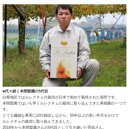
■代々続く本間梨園の5代目
白根地区ではルレクチェの栽培が日本で初めて栽培された場所です。
本間梨園ではいち早くルレクチェの栽培に取り込んできた果樹園の一つで
す。
とても繊細な果実に試行錯誤しながら、50年以上の長い年月をかけて
ルレクチェの栽培に取り組んできました。
2018年から本間梨園さんの5代目として引き継いだ亮佑さん。