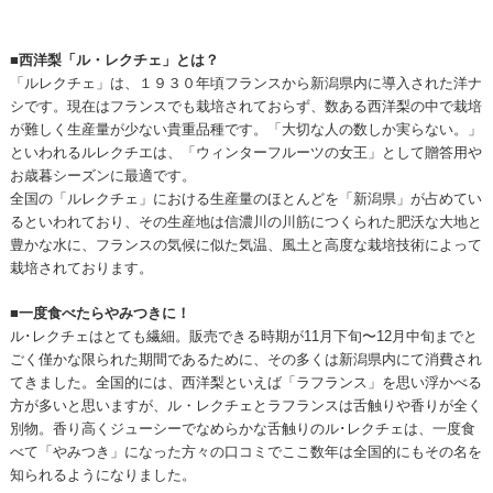
■西洋梨「ル・レクチェ」とは？
「ルレクチェ」は、１９３０年頃フランスから新潟県内に導入された洋ナ
シです。現在はフランスでも栽培されておらず、数ある西洋梨の中で栽培
が難しく生産量が少ない貴重品種です。「大切な人の数しか実らない。」
といわれるルレクチエは、「ウィンターフルーツの女王」として贈答用や
お歳暮シーズンに最適です。
全国の「ルレクチェ」における生産量のほとんどを「新潟県」が占めてい
るといわれており、その生産地は信濃川の川筋につくられた肥沃な大地と
豊かな水に、フランスの気候に似た気温、風土と高度な栽培技術によって
栽培されております。
■一度食べたらやみつきに！
ル･レクチェはとても繊細。販売できる時期が11月下旬〜12月中旬までと
ごく僅かな限られた期間であるために、その多くは新潟県内にて消費され
てきました。全国的には、西洋梨といえば「ラフランス」を思い浮かべる
方が多いと思いますが、ル・レクチェとラフランスは舌触りや香りが全く
別物。香り高くジューシーでなめらかな舌触りのル･レクチェは、一度食
べて「やみつき」になった方々の口コミでここ数年は全国的にもその名を
知られるようになりました。