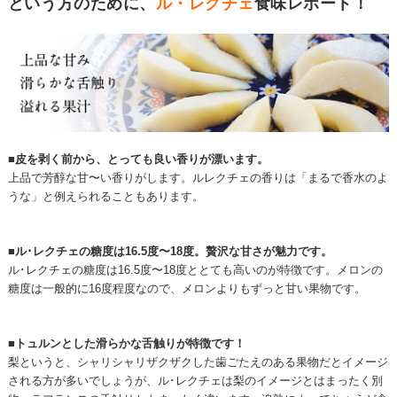
という方のために、
ル・レクチェ
食味レポート！
■皮を剥く前から、とっても良い香りが漂います。
上品で芳醇な甘〜い香りがします。ルレクチェの香りは「まるで香水のよ
うな」と例えられることもあります。
■ル･レクチェの糖度は16.5度〜18度。贅沢な甘さが魅力です。
ル･レクチェの糖度は16.5度〜18度ととても高いのが特徴です。メロンの
糖度は一般的に16度程度なので、メロンよりもずっと甘い果物です。
■トュルンとした滑らかな舌触りが特徴です！
梨というと、シャリシャリザクザクした歯ごたえのある果物だとイメージ
される方が多いでしょうが、ル･レクチェは梨のイメージとはまったく別