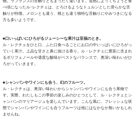
物。ラフランスの舌触りともまったく違います。追熟によってちょうど食
べ頃になったル･レクチェは、とろけるようなトュルンとした滑らかな舌
触りが特徴。メロンとも違う、桃とも違う独特な舌触りにやみつきになる
方も多いようです。
■口いっぱいにひろがるジューシーな果汁は至福のとき。
ル・レクチェをひと口、ふた口食べるごとにお口の中いっぱいにひろがっ
ていく果汁。上品な甘さと鼻に抜ける香り。ル・レクチェに豊富に含まれ
るポリフェノールや適度な酸味がベストなバランスで、奥深い味わいがひ
ろがっていきます。
■シャンパンやワインにも合う、幻のフルーツ。
ル・レクチェは、奥深い味わいからシャンパンやワインにも合う果物で
す。実際、わたしもこの季節の楽しみのひとつとして、ル・レクチェとシ
ャンパンのマリアージュを楽しんでいます。こんな風に、フレッシュな状
態でシャンパンやワインにも合うフルーツは他にはなかなか無いかもしれ
ませんね。