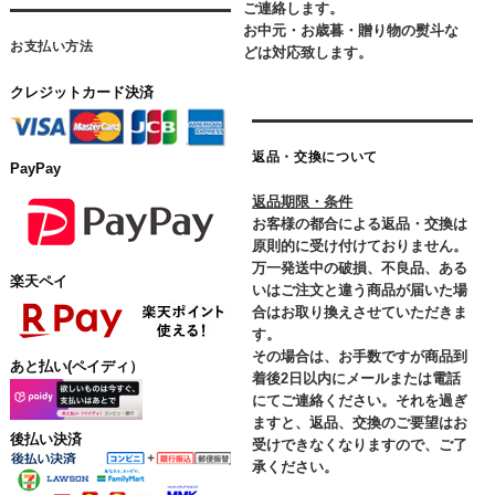
ご連絡します。
お中元・お歳暮・贈り物の熨斗な
お支払い方法
どは対応致します。
クレジットカード決済
返品・交換について
PayPay
返品期限・条件
お客様の都合による返品・交換は
原則的に受け付けておりません。
万一発送中の破損、不良品、ある
楽天ペイ
いはご注文と違う商品が届いた場
合はお取り換えさせていただきま
す。
その場合は、お手数ですが商品到
あと払い(ペイディ）
着後2日以内にメールまたは電話
にてご連絡ください。それを過ぎ
ますと、返品、交換のご要望はお
後払い決済
受けできなくなりますので、ご了
承ください。