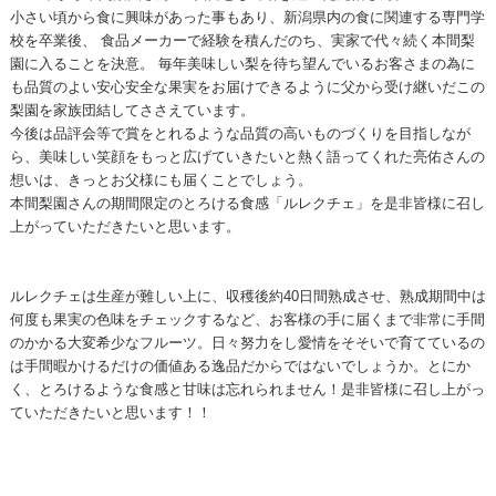
小さい頃から食に興味があった事もあり、新潟県内の食に関連する専門学
校を卒業後、 食品メーカーで経験を積んだのち、実家で代々続く本間梨
園に入ることを決意。 毎年美味しい梨を待ち望んでいるお客さまの為に
も品質のよい安心安全な果実をお届けできるように父から受け継いだこの
梨園を家族団結してささえています。
今後は品評会等で賞をとれるような品質の高いものづくりを目指しなが
ら、美味しい笑顔をもっと広げていきたいと熱く語ってくれた亮佑さんの
想いは、きっとお父様にも届くことでしょう。
本間梨園さんの期間限定のとろける食感「ルレクチェ」を是非皆様に召し
上がっていただきたいと思います。
ルレクチェは生産が難しい上に、収穫後約40日間熟成させ、熟成期間中は
何度も果実の色味をチェックするなど、お客様の手に届くまで非常に手間
のかかる大変希少なフルーツ。日々努力をし愛情をそそいで育てているの
は手間暇かけるだけの価値ある逸品だからではないでしょうか。とにか
く、とろけるような食感と甘味は忘れられません！是非皆様に召し上がっ
ていただきたいと思います！！