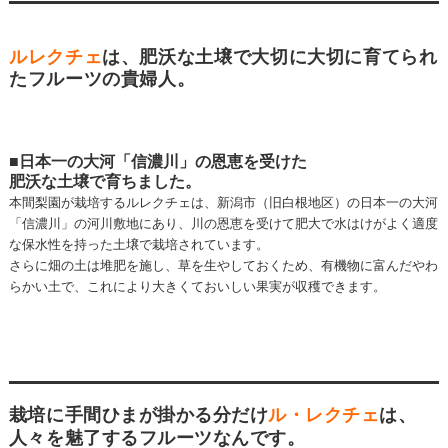
ルレクチェ
は、肥沃な土壌で大切に大切に育てられ
たフルーツの貴婦人。
■日本一の大河「信濃川」の恩恵を受けた
肥沃な土壌で育ちました。
本間梨園が栽培するルレクチェは、新潟市（旧白根地区）の日本一の大河
「信濃川」の河川敷地にあり、川の恩恵を受けて肥大で水はけがよく適度
な保水性を持った土壌で栽培されています。
さらに畑の土は堆肥を施し、草を生やしておくため、有機物に富んだやわ
らかい土で、これにより大きくておいしい果実が収穫できます。
栽培に手間ひまが掛かる分だけ
ル・レクチェ
は、
人々を魅了するフルーツなんです。