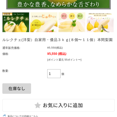
ルレクチェ(洋梨）自家用・優品３ｋｇ(８個〜１１個）本間梨園
通常販売価格:
¥5,550
(税込)
¥5,550
(税込)
価格:
[ポイント還元 55ポイント〜]
数量:
個
返品についての詳細はこちら