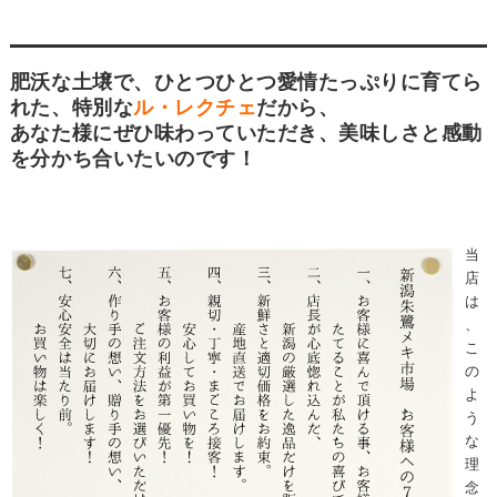
肥沃な土壌で、ひとつひとつ愛情たっぷりに育てら
れた、特別な
ル・レクチェ
だから、
あなた様にぜひ味わっていただき、美味しさと感動
を分かち合いたいのです！
当
店
は
、
こ
の
よ
う
な
理
念