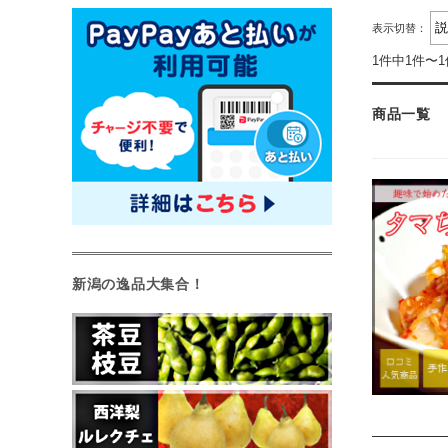
表示切替：
1件中1件〜
商品一覧
新潟の逸品大集合！