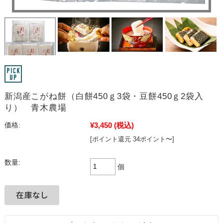
新潟産こがね餅（白餅450ｇ3袋・豆餅450ｇ2袋入
り） 青木農場
¥3,450
(税込)
価格:
[ポイント還元 34ポイント〜]
数量:
個