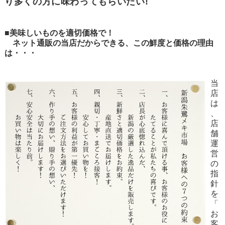
り多くの方に味わってもらいたい!
■美味しいものを適切価格で！
ネット通販の当店だからできる、この鮮度と価格の理由
は・・・
当
店
は
、
店
舗
運
営
の
指
針
を
「
お
客