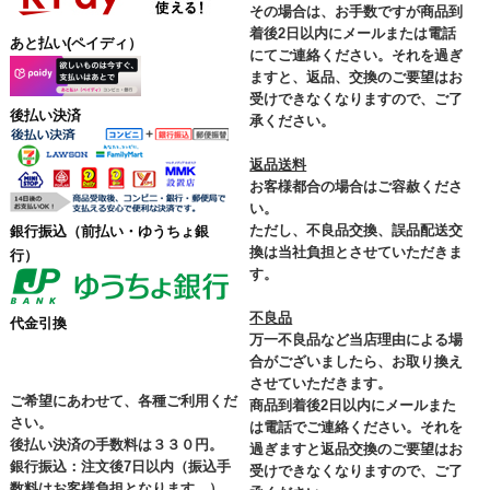
その場合は、お手数ですが商品到
着後2日以内にメールまたは電話
あと払い(ペイディ）
にてご連絡ください。それを過ぎ
ますと、返品、交換のご要望はお
受けできなくなりますので、ご了
後払い決済
承ください。
返品送料
お客様都合の場合はご容赦くださ
い。
ただし、不良品交換、誤品配送交
銀行振込
（前払い・ゆうちょ銀
換は当社負担とさせていただきま
行）
す。
不良品
代金引換
万一不良品など当店理由による場
合がございましたら、お取り換え
させていただきます。
ご希望にあわせて、各種ご利用くだ
商品到着後2日以内にメールまた
さい。
は電話でご連絡ください。それを
後払い決済の手数料は３３０円。
過ぎますと返品交換のご要望はお
銀行振込：注文後7日以内（振込手
受けできなくなりますので、ご了
数料はお客様負担となります。）