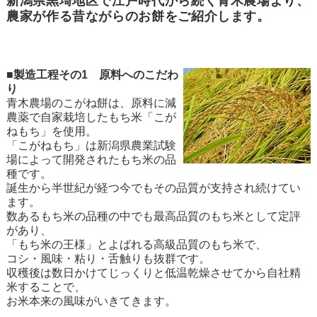
新潟県黒埼地区で江戸時代から続く青木農場より、
農家が作る昔ながらのお餅をご紹介します。
■製造工程その1 原料へのこだわ
り
青木農場のこがね餅は、原料に減
農薬で自家栽培したもち米「こが
ねもち」を使用。
「こがねもち」は新潟県農業試験
場によって開発されたもち米の品
種です。
誕生から半世紀が経つ今でもその品質が支持され続けてい
ます。
数あるもち米の品種の中でも最高品質のもち米として定評
があり、
「もち米の王様」とよばれる高級品質のもち米で、
コシ・風味・粘り・舌触りも抜群です。
収穫後は数日かけてじっくりと低温乾燥させてから自社精
米することで、
お米本来の風味がいきてきます。