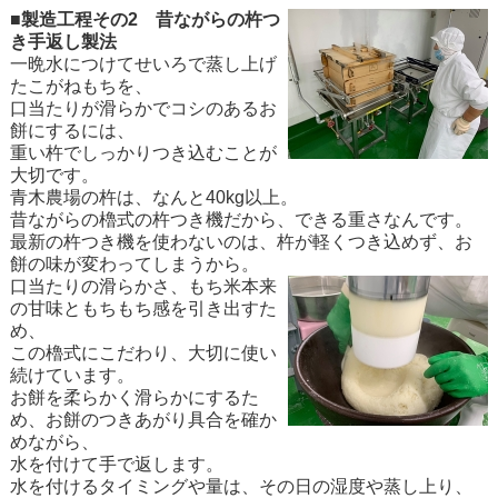
■製造工程その2 昔ながらの杵つ
き手返し製法
一晩水につけてせいろで蒸し上げ
たこがねもちを、
口当たりが滑らかでコシのあるお
餅にするには、
重い杵でしっかりつき込むことが
大切です。
青木農場の杵は、なんと40kg以上。
昔ながらの櫓式の杵つき機だから、できる重さなんです。
最新の杵つき機を使わないのは、杵が軽くつき込めず、お
餅の味が変わってしまうから。
口当たりの滑らかさ、もち米本来
の甘味ともちもち感を引き出すた
め、
この櫓式にこだわり、大切に使い
続けています。
お餅を柔らかく滑らかにするた
め、お餅のつきあがり具合を確か
めながら、
水を付けて手で返します。
水を付けるタイミングや量は、その日の湿度や蒸し上り、