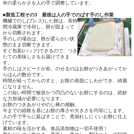
米の柔らかさを人の手で調整しています。
■製造工程その3 最後は人の手でのばす手のし作業
機械でのし(プレス)した餅は、長時
間冷蔵庫で冷却し、餅が固まって
から切断されます。
手のしの場合は、餅が柔らかい状
態のまま切断できます。
すぐ包装(パック)できるので、つき
たての美味しさをお届けできま
す。
手のしはスピードが命。のせるのはお餅がつきあがってか
らほんの数分です。
時間が経ってからのすと、お餅の表面にしわができ、綺麗
になりません。
この短い時間で板状かつ凹凸のないお餅にするのは、絶妙
な力加減が必要になります。
お餅のつきあがりやのし棒の感触、
今までの経験を基にお餅の厚さや大きさを均等にします。
人の手で平らに延ばすことで、煮崩れしにくいお餅に仕上
げています。
素材の味を活かす為、食品添加物は一切不使用！